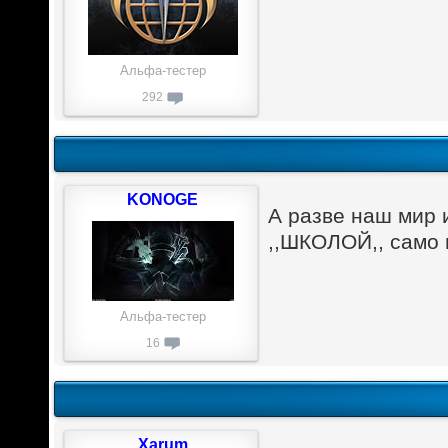
Альфа-тестер
292
KONOGE
А разве наш мир 
,,ШКОЛОЙ,, само 
Альфа-тестер
16
Xarum