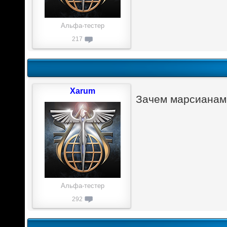
Альфа-тестер
217
Xarum
Зачем марсианам
Альфа-тестер
292