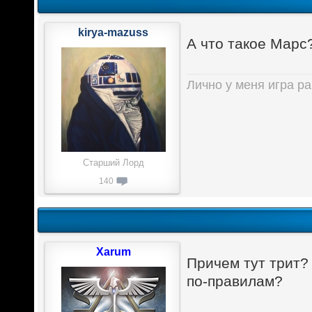
kirya-mazuss
А что такое Марс
Лично у меня игра ра
Старший Лорд
140
Xarum
Причем тут трит?
по-правилам?