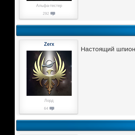
Альфа-тестер
292
Zerx
Настоящий шпион 
Лорд
64