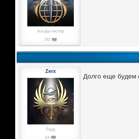
Альфа-тестер
292
Zerx
Долго еще будем 
Лорд
64