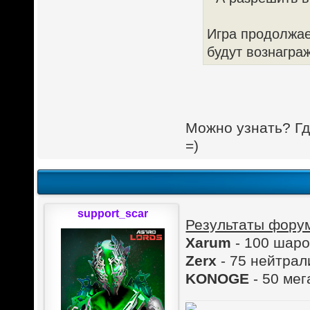
Игра продолжае
будут вознагра
Можно узнать? Гд
=)
support_scar
Результаты фору
Xarum
- 100 шаро
Zerx
- 75 нейтра
KONOGE
- 50 ме