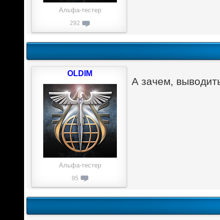
Альфа-тестер
292
OLDIM
А зачем, выводит
Альфа-тестер
95