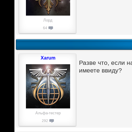
Лорд
64
Xarum
Разве что, если н
имеете ввиду?
Альфа-тестер
292