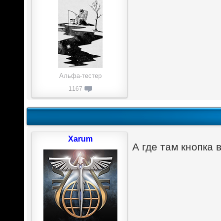
Альфа-тестер
1167
Xarum
А где там кнопка 