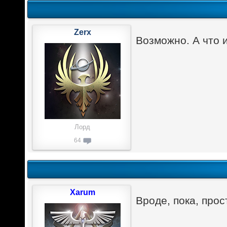
Zerx
Возможно. А что 
Лорд
64
Xarum
Вроде, пока, прос