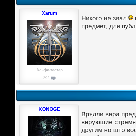
Xarum
Никого не звал
предмет, для пуб
Альфа-тестер
292
KONOGE
Врядли вера пред
верующие стремят
другим но што во