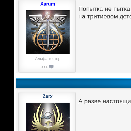
Xarum
Попытка не пытка
на тритиевом дет
Альфа-тестер
292
Zerx
А разве настоящи