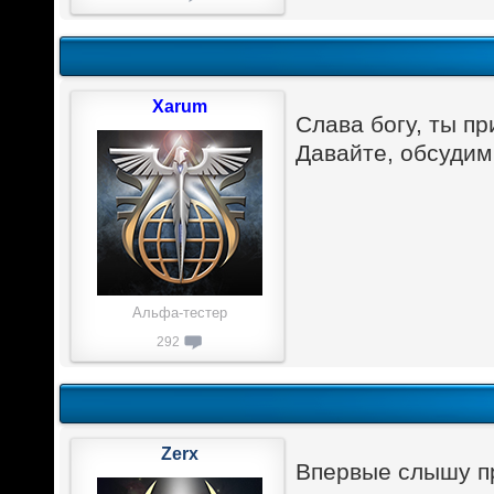
Xarum
Слава богу, ты п
Давайте, обсудим
Альфа-тестер
292
Zerx
Впервые слышу п