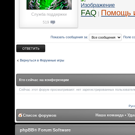
FAQ
Помощь 
|
Служба поддержки
519
Показать сообщения за:
Поле с
Ответить
Вернуться в Форумные игры
Кто сейчас на конференции
Сейчас этот форум просматривают: нет зарегистрированных пользователей
Рус
Наша команда
•
Уда
Список форумов
phpBB® Forum Software