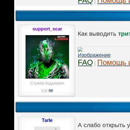
FAQ
Помощь 
|
support_scar
Как выводить
три
FAQ
Помощь 
|
Служба поддержки
519
Tarle
А слабо открыть 