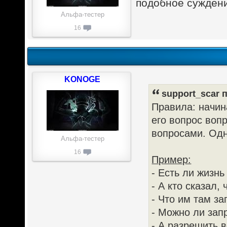
подобное сужден
Альфа-тестер
16
KONOGE
support_scar п
Правила: начин
его вопрос воп
вопросами. Одн
Альфа-тестер
16
Пример:
- Есть ли жизн
- А кто сказал, 
- Что им там з
- Можно ли запр
- А разрешить 