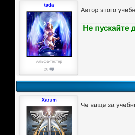
tada
Автор этого учеб
Не пускайте 
Альфа-тестер
26
Xarum
Че ваще за учебн