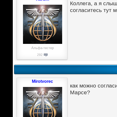
Коллега, а я слыш
согласитесь тут 
Альфа-тестер
292
Mirotvorec
как можно соглас
Марсе?