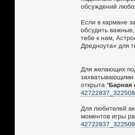
обсуждений любог
Если в кармане з
обсудить важные,
тебе к нам, Астр
Дредноута» для т
Для желающих по
захватывающими 
открыта "
Барная 
42722837_32250
Для любителей а
моментов игры ра
42722837_32250