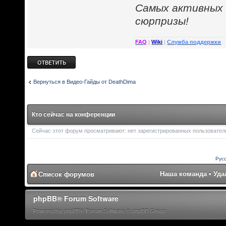
Cамых активных
сюрпризы!
FAQ
|
Wiki
|
Служба поддержки
Ответить
Вернуться в Видео-Гайды от DeathDima
Кто сейчас на конференции
Сейчас этот форум просматривают: нет зарегистрированных пользователей
Рус
Наша команда
•
Уда
Список форумов
phpBB® Forum Software
Powered by phpBB® Forum Software © phpBB Group