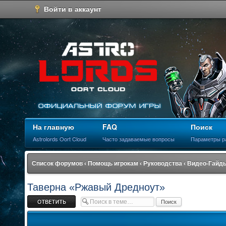
Войти в аккаунт
На главную
FAQ
Поиск
Astrolords Oort Cloud
Часто задаваемые вопросы
Параметры р
Список форумов
‹
Помощь игрокам
‹
Руководства
‹
Видео-Гайды
Таверна «Ржавый Дредноут»
Ответить