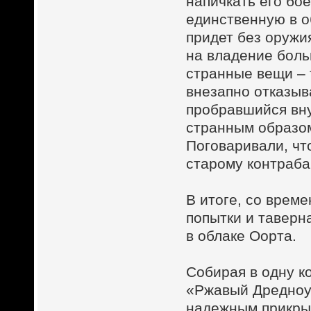
напичкать его бо
единственную в об
придет без оружия
на владение боль
странные вещи – 
внезапно отказыв
пробравшийся вну
странным образо
Поговаривали, чт
старому контраба
В итоге, со врем
попытки и тавер
в облаке Оорта.
Собирая в одну к
«Ржавый Дредноут
надежным прикрыт