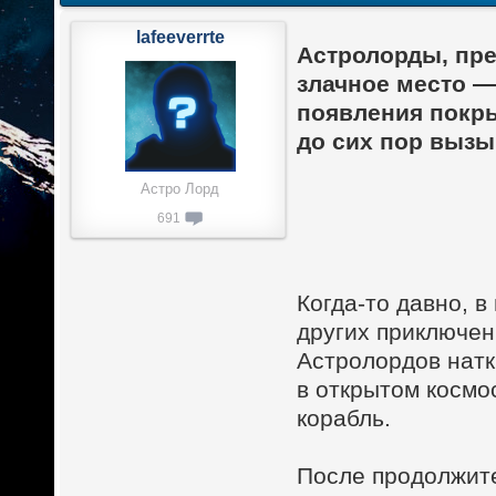
lafeeverrte
Астролорды, пр
злачное место 
появления покры
до сих пор выз
Астро Лорд
691
Когда-то давно, в
других приключен
Астролордов нат
в открытом космо
корабль.
После продолжите