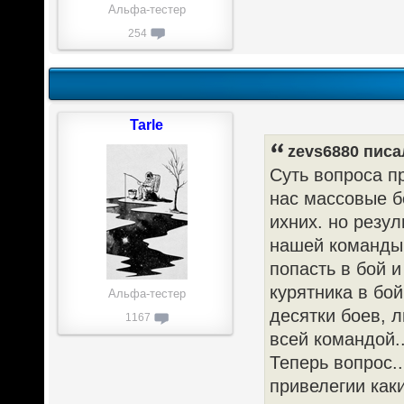
Альфа-тестер
254
Tarle
zevs6880 писал
Суть вопроса пр
нас массовые бо
ихних. но резу
нашей команды 
попасть в бой и
курятника в бой
Альфа-тестер
десятки боев, 
1167
всей командой...
Теперь вопрос.
привелегии каки