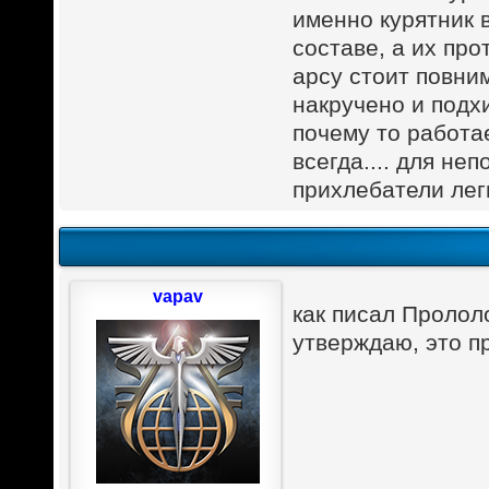
именно курятник 
составе, а их про
арсу стоит повни
накручено и подх
почему то работае
всегда.... для не
прихлебатели леги
vapav
как писал Прололо
утверждаю, это п