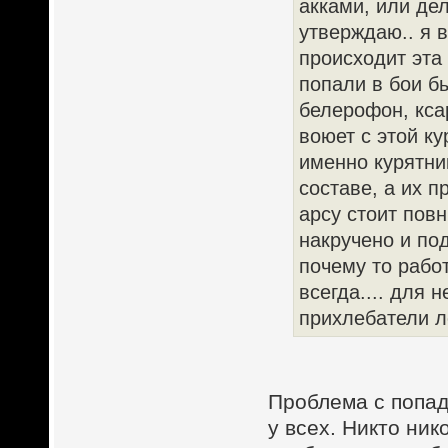
акками, или дел
утверждаю.. я в
происходит эта 
попали в бои б
белерофон, ксар
воюет с этой ку
именно курятни
составе, а их п
арсу стоит пов
накручено и по
почему то работ
всегда.... для 
прихлебатели ле
Проблема с попад
у всех. Никто ник