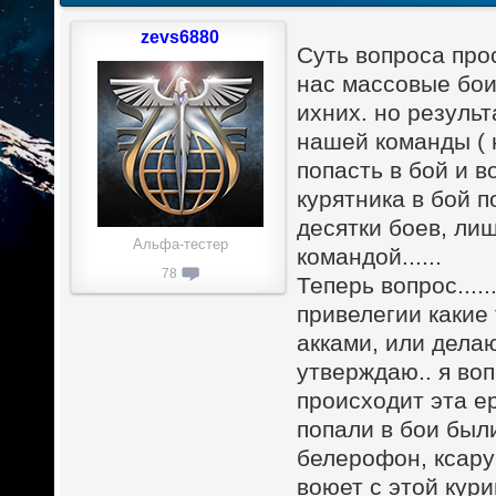
zevs6880
Суть вопроса прос
нас массовые бои 
ихних. но резуль
нашей команды ( 
попасть в бой и в
курятника в бой п
десятки боев, ли
Альфа-тестер
командой......
78
Теперь вопрос...
привелегии какие 
акками, или делаю
утверждаю.. я воп
происходит эта ер
попали в бои были
белерофон, ксарум
воюет с этой кури