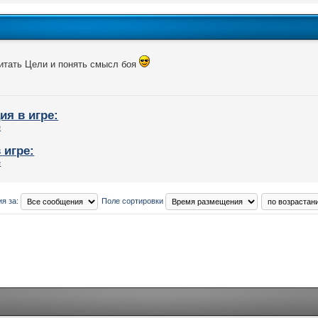
итать Цели и понять смысл боя
ия в игре:
 игре:
я за:
Поле сортировки