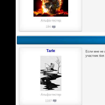
Альфа-тестер
194
Tarle
Если мне не 
участник боя
Альфа-тестер
1167