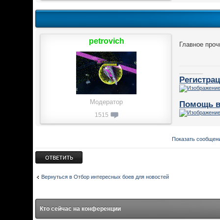
petrovich
Главное проч
________
Регистрац
Модератор
Помощь в
1515
Показать сообщени
Ответить
Вернуться в Отбор интересных боев для новостей
Кто сейчас на конференции