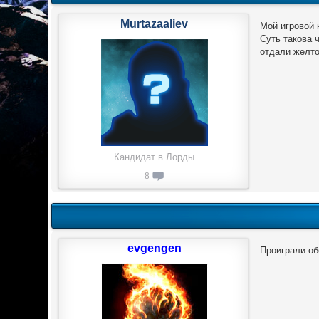
Murtazaaliev
Мой игровой 
Суть такова 
отдали желто
Кандидат в Лорды
8
evgengen
Проиграли об