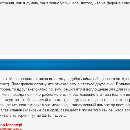
страция, как я думаю, тебя точно услышала, потому что на форуме совс
 нет. Меня напрягает такая игра- ему задаёшь обычный вопрос в чате, о
яжет). Подозреваю потому что отказал ему в статусе друга в vk. Больше
троен, то вдруг (непонятно почему) решил что я воплощение зла для игр
 меня повода нет- ни ограбление его, ни разглашение его тайн (если я в
если уж он такой значимый для игры, но администрация его не хочет на
оощрение, скажем почётную медальку- "заслуженный помогатор всея иг
 глав кланов (клановые разборки) разумеется после того как решится во
нёт, а то торчит тут по 12-16 часов...
тор
lesostepi:
которые слова.