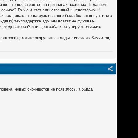
мню, что всё строится на принципах-правилах. В данном
 сейчас? Также и этот единственный и неповторимый
й пост, знаю что нагрузка на него была большая ну так кто
(видимо) техподдержке админы платят не рублями-
 30 модераторов? или Центробанк регулирует эмиссию
раторов) , хотите разрушить - гладьте своих любимчиков,
ловека, новых скриншотов не появилось, а обида