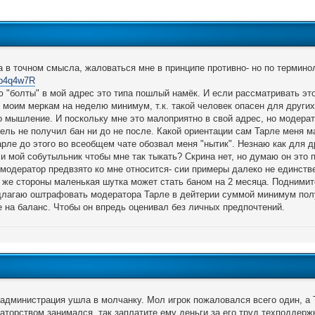
а в точном смысла, жаловаться мне в принципе противно- но по термин
o/p4q4w7R
ю "болты" в мой адрес это типа пошлый намёк. И если рассматривать это
 моим меркам на неделю минимум, т.к. такой человек опасен для других 
о мышление. И поскольку мне это малоприятно в свой адрес, но модерат
ель не получил бан ни до не после. Какой ориентации сам Тарле меня ма
арле до этого во всеобщем чате обозвал меня "нытик". Незнаю как для д
и мой собутыльник чтобы мне так тыкать? Скрина нет, но думаю он это 
 модератор предвзято ко мне относится- сии примеры далеко не единстве
й же стороны маленькая шутка может стать баном на 2 месяца. Поднимит
длагаю оштрафовать модератора Тарле в дейтерии суммой минимум полу
 на баланс. Чтобы он впредь оценивал без личных предпочтений.
администрация ушла в молчанку. Мол игрок пожаловался всего один, а Та
аторством занимался, так заплатите ему деньги за его труд техподдерж