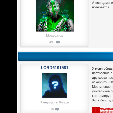
А вся админи
потеряется.
Модератор
491
LORD6191581
У меня обиды
настроение л
дружески нас
оскорбить. От
Моё мнение, 
уникальное п
контролирует
Хотя бы отдох
Кандидат в Лорды
!
модера
16
Удалил не