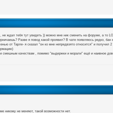
, не ждал тебя тут увидеть )) можно мне ник сменить на форуме, а то
 ёрничаешь? Разве я повод какой проявил? В чате появляюсь редко, бан ес
сенью от Тарле- я сказал "он ко мне непредвзято относится" и получил 
рмацию)
м смешным качествам , помимо "выдержки и морали" ещё и наивное дов
ме никому не меняют, такой возможности нет.