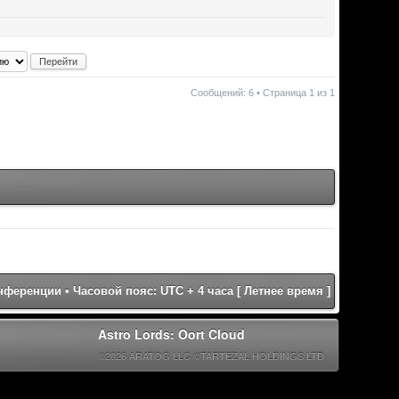
Сообщений: 6 • Страница
1
из
1
онференции
• Часовой пояс: UTC + 4 часа [ Летнее время ]
Astro Lords: Oort Cloud
©2026 ARATOG LLC ©TARTEZAL HOLDINGS LTD