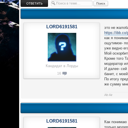
Ответить
LORD6191581
это не жалоб
https://ibb.c
как я понима
ощутимое- по
уже видно ег
Мой оскорбит
Кроме того Т
модератор ил
Кандидат в Лорды
И далее- сей
16
банит, с мое
По итогу пре
же сумму мне
Alt-Air
LORD6191581
Как понимаю 
только модер