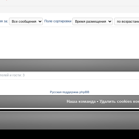
я за:
Поле сортировки
елей и гости: 3
Русская поддержка phpBB
Наша команда
•
Удалить cookies к