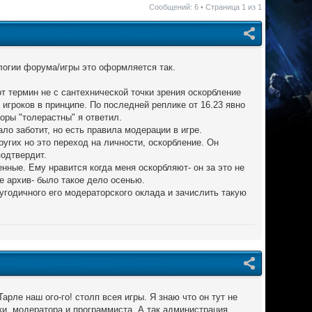
Сообщений: 6 • Страница
1
из
1
ологии форума/игры это оформляется так.
т термин не с сантехнической точки зрения оскорбление
игроков в принципе. По последней реплике от 16.23 явно
оры "толерастны" я ответил.
ло заботит, но есть правила модерации в игре.
ругих но это переход на личности, оскорбление. Он
подтвердит.
нные. Ему нравится когда меня оскорбляют- он за это не
е архив- было такое дело осенью.
годичного его модераторского оклада и зачислить такую
рле наш ого-го! столп всея игры. Я знаю что он тут не
ки, модератора и программиста. А так администрация