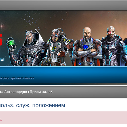
ы расширенного поиска
та Астролордов
‹
Прием жалоб
польз. служ. положением
р.