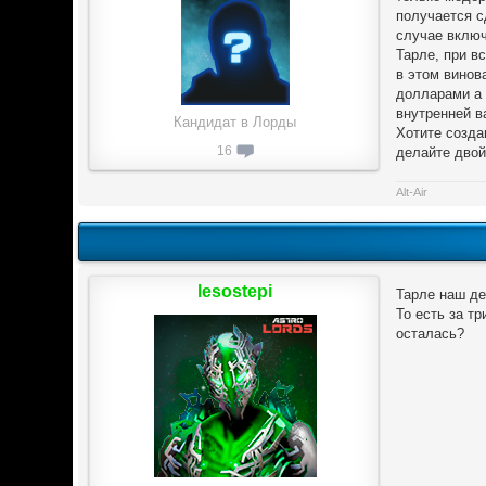
получается с
случае включ
Тарле, при в
в этом винов
долларами а 
внутренней в
Кандидат в Лорды
Хотите созда
16
делайте двой
Alt-Air
lesostepi
Тарле наш де
То есть за т
осталась?