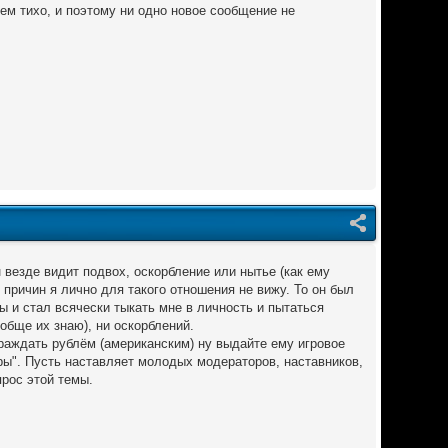
ем тихо, и поэтому ни одно новое сообщение не
н везде видит подвох, оскорбление или нытье (как ему
 причин я лично для такого отношения не вижу. То он был
ы и стал всячески тыкать мне в личность и пытаться
ообще их знаю), ни оскорблений.
граждать рублём (американским) ну выдайте ему игровое
ры". Пусть наставляет молодых модераторов, наставников,
прос этой темы.