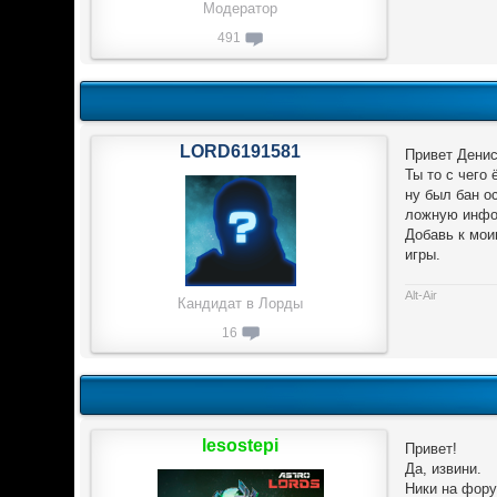
Модератор
491
LORD6191581
Привет Денис
Ты то с чего
ну был бан о
ложную инфо
Добавь к мои
игры.
Alt-Air
Кандидат в Лорды
16
lesostepi
Привет!
Да, извини.
Ники на фору