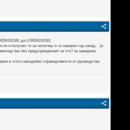
 LORD6191581 да LORD6191581
ли и получал то за политику и то наверно год назад... (а
2 месяца бан без предупреждения! за что? за заведомо
ерие в чтото наподобие справедливости от руководства