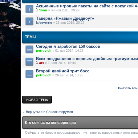
Акционные игровые пакеты на сайте с покупкой 
Skan
» 09 ноя 2015, 20:29
Таверна «Ржавый Дредноут»
lafeeverrte
» 29 апр 2015, 20:27
ТЕМЫ
Cегодня я заработал 150 баксов
petrovich
» 01 дек 2014, 14:28
Всех поздравляю с первым двойным тритиумным 
ars
» 10 авг 2014, 16:44
Второй двойной трит босс
petrovich
» 26 авг 2014, 18:25
Показать тем
Новая тема
Вернуться в Список форумов
Кто сейчас на конференции
Сейчас этот форум просматривают: нет зарегистрированных пользоват