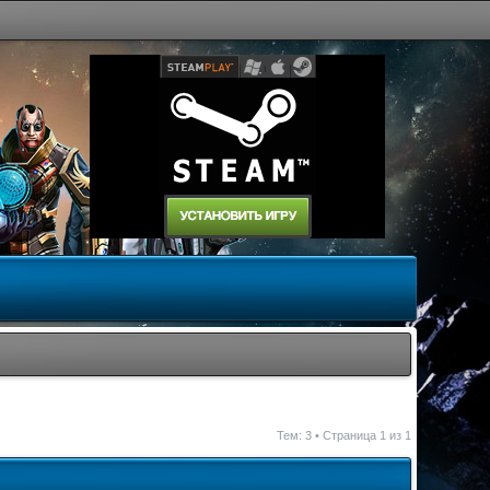
Тем: 3 • Страница
1
из
1