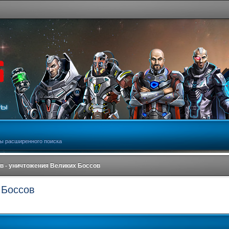
ы расширенного поиска
в - уничтожения Великих Боссов
 Боссов