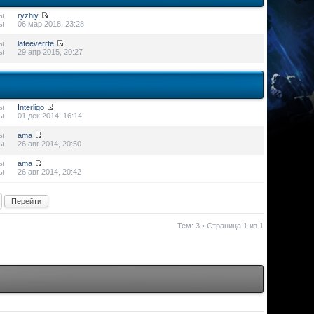
ы
ryzhiy
ы
06 мар 2018, 23:28
ы
lafeeverrte
ы
29 апр 2015, 20:27
ы
Interligo
ы
01 дек 2014, 16:14
ы
ama
ы
26 авг 2014, 20:50
ы
ama
ы
26 авг 2014, 20:42
Тем: 3 • Страница
1
из
1