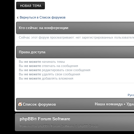
Новая тема
Вернуться в Список форумов
Кто сейчас на конференции
Сейчас этот форум просматривают: нет зарегистрированных пользователей
Права доступа
Вы
не можете
начинать темы
Вы
не можете
отвечать на сообщения
Вы
не можете
редактировать свои сообщения
Вы
не можете
удалять свои сообщения
Вы
не можете
добавлять вложения
Рус
Наша команда
•
Уда
Список форумов
phpBB® Forum Software
Powered by phpBB® Forum Software © phpBB Group