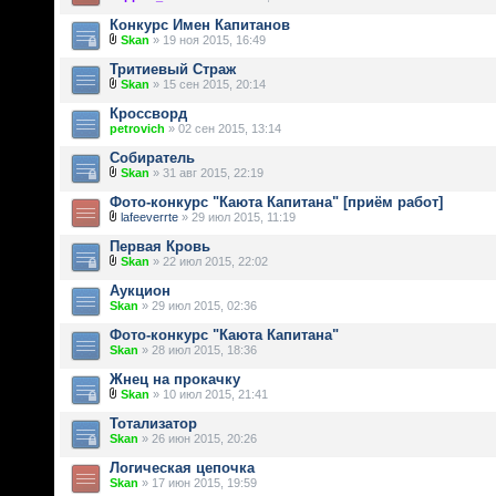
Конкурс Имен Капитанов
Skan
» 19 ноя 2015, 16:49
Тритиевый Страж
Skan
» 15 сен 2015, 20:14
Кроссворд
petrovich
» 02 сен 2015, 13:14
Собиратель
Skan
» 31 авг 2015, 22:19
Фото-конкурс "Каюта Капитана" [приём работ]
lafeeverrte
» 29 июл 2015, 11:19
Первая Кровь
Skan
» 22 июл 2015, 22:02
Аукцион
Skan
» 29 июл 2015, 02:36
Фото-конкурс "Каюта Капитана"
Skan
» 28 июл 2015, 18:36
Жнец на прокачку
Skan
» 10 июл 2015, 21:41
Тотализатор
Skan
» 26 июн 2015, 20:26
Логическая цепочка
Skan
» 17 июн 2015, 19:59