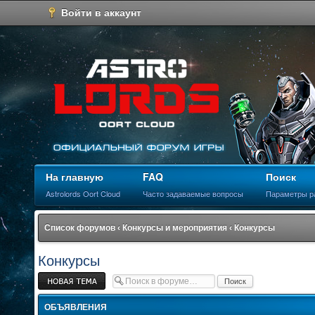
Войти в аккаунт
На главную
FAQ
Поиск
Astrolords Oort Cloud
Часто задаваемые вопросы
Параметры р
Список форумов
‹
Конкурсы и мероприятия
‹
Конкурсы
Конкурсы
Новая тема
ОБЪЯВЛЕНИЯ