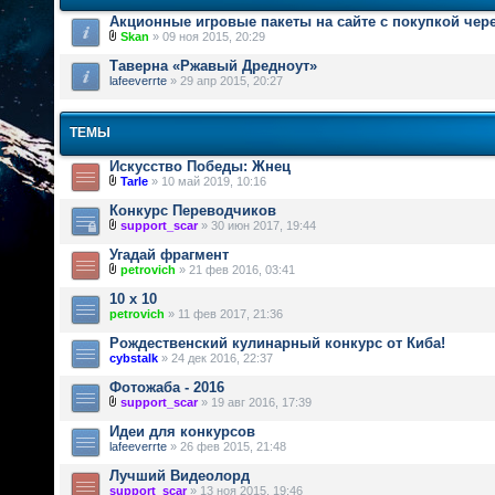
Акционные игровые пакеты на сайте с покупкой чер
Skan
» 09 ноя 2015, 20:29
Таверна «Ржавый Дредноут»
lafeeverrte
» 29 апр 2015, 20:27
ТЕМЫ
Искусство Победы: Жнец
Tarle
» 10 май 2019, 10:16
Конкурс Переводчиков
support_scar
» 30 июн 2017, 19:44
Угадай фрагмент
petrovich
» 21 фев 2016, 03:41
10 х 10
petrovich
» 11 фев 2017, 21:36
Рождественский кулинарный конкурс от Киба!
cybstalk
» 24 дек 2016, 22:37
Фотожаба - 2016
support_scar
» 19 авг 2016, 17:39
Идеи для конкурсов
lafeeverrte
» 26 фев 2015, 21:48
Лучший Видеолорд
support_scar
» 13 ноя 2015, 19:46