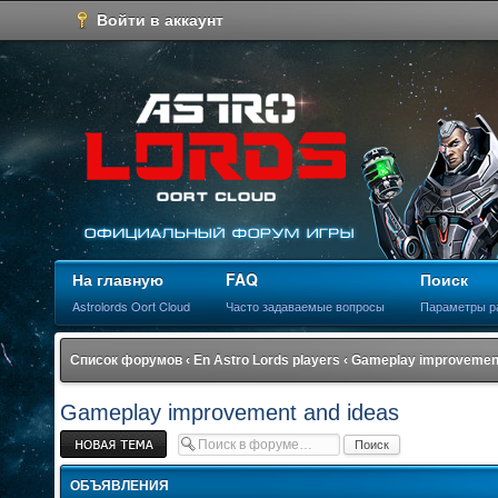
Войти в аккаунт
На главную
FAQ
Поиск
Astrolords Oort Cloud
Часто задаваемые вопросы
Параметры р
Список форумов
‹
En Astro Lords players
‹
Gameplay improvement
Gameplay improvement and ideas
Новая тема
ОБЪЯВЛЕНИЯ