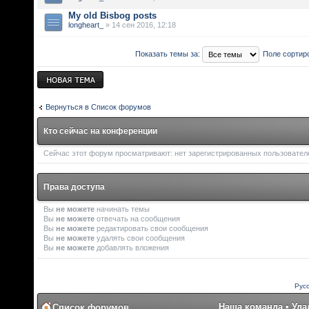
My old Bisbog posts
longheart_
» 14 сен 2016, 12:18
Показать темы за:
Поле сортир
Новая тема
Вернуться в Список форумов
Кто сейчас на конференции
Сейчас этот форум просматривают: нет зарегистрированных пользователей
Права доступа
Вы
не можете
начинать темы
Вы
не можете
отвечать на сообщения
Вы
не можете
редактировать свои сообщения
Вы
не можете
удалять свои сообщения
Вы
не можете
добавлять вложения
Рус
Наша команда
•
Уда
Список форумов