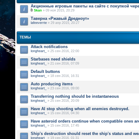
Акционные игровые пакеты на сайте с покупкой чер
Skan
» 09 ноя 2015, 20:29
Таверна «Ржавый Дредноут»
lafeeverrte
» 29 апр 2015, 20:27
ТЕМЫ
Attack notifications
longheart_
» 25 сен 2016, 22:00
Starbases need shields
longheart_
» 21 сен 2016, 07:09
Default buttons
longheart_
» 18 сен 2016, 16:31
Auto producing items
longheart_
» 23 сен 2016, 09:00
Transferring nothing should be instantaneous
longheart_
» 25 сен 2016, 20:09
Have AI stop shooting when all enemies destroyed.
longheart_
» 15 сен 2016, 04:30
Have asteroid orders continue when compatible ones ar
longheart_
» 15 сен 2016, 17:45
Ship's destruction should reset the ship's status and w
longheart_
» 19 сен 2016, 01:31