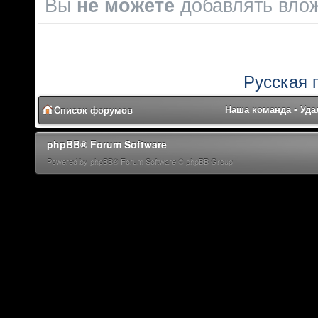
Вы
не можете
добавлять вло
Русская 
Наша команда
•
Уда
Список форумов
phpBB® Forum Software
Powered by phpBB® Forum Software © phpBB Group