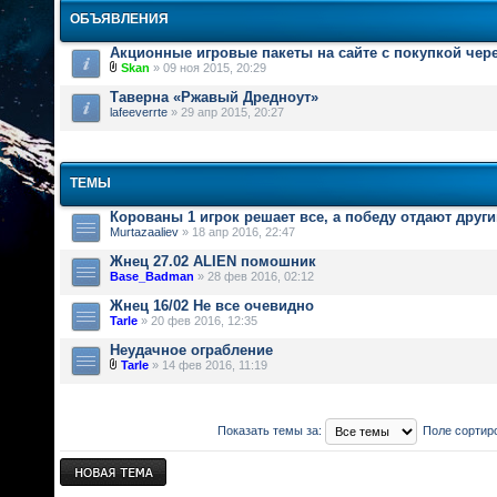
ОБЪЯВЛЕНИЯ
Акционные игровые пакеты на сайте с покупкой чер
Skan
» 09 ноя 2015, 20:29
Таверна «Ржавый Дредноут»
lafeeverrte
» 29 апр 2015, 20:27
ТЕМЫ
Корованы 1 игрок решает все, а победу отдают друг
Murtazaaliev
» 18 апр 2016, 22:47
Жнец 27.02 ALIEN помошник
Base_Badman
» 28 фев 2016, 02:12
Жнец 16/02 Не все очевидно
Tarle
» 20 фев 2016, 12:35
Неудачное ограбление
Tarle
» 14 фев 2016, 11:19
Показать темы за:
Поле сортир
Новая тема