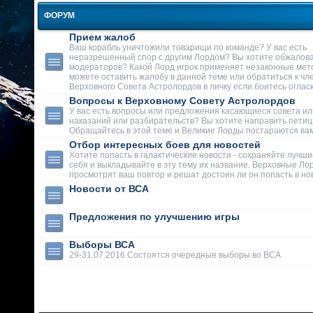
ФОРУМ
Прием жалоб
Ваш корабль уничтожили товарищи по команде? У вас есть
неразрешенный спор с другим Лордом? Вы хотите обжалова
модераторов? Какой Лорд игрок применяет незаконные мет
можете оставить жалобу в данной теме или обратиться к чл
Верховного Совета Астролордов в личку если боитесь огласк
Вопросы к Верховному Совету Астролордов
У вас есть вопросы или предложения касающиеся совета ил
наказаний или разбирательств? Вы хотите направить пети
Обращайтесь в этой теме и Великие Лорды постараются вам
Отбор интересных боев для новостей
Хотите попасть в галактические новости - сохраняйте лучши
себя и выкладывайте в эту тему их название. Верховные Ло
просмотрят ваш повтор и решат достоин ли он попасть в но
Новости от ВСА
Предложения по улучшению игры
Выборы ВСА
29-31.07.2016 Состоятся очередные выборы во ВСА