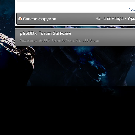
Рус
Наша команда
•
Уда
Список форумов
phpBB® Forum Software
Powered by phpBB® Forum Software © phpBB Group