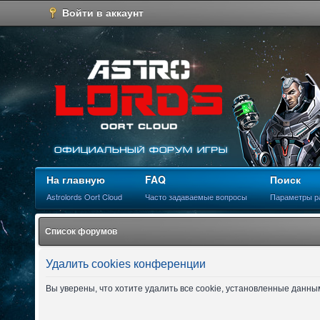
Войти в аккаунт
На главную
FAQ
Поиск
Astrolords Oort Cloud
Часто задаваемые вопросы
Параметры р
Список форумов
Удалить cookies конференции
Вы уверены, что хотите удалить все cookie, установленные данн