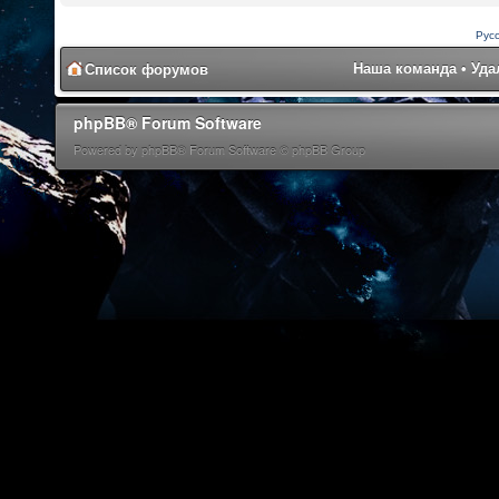
Рус
Наша команда
•
Уда
Список форумов
phpBB® Forum Software
Powered by phpBB® Forum Software © phpBB Group