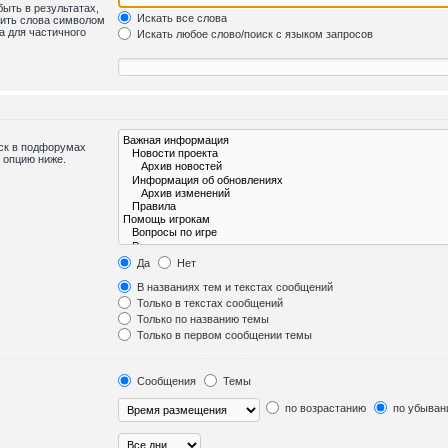
быть в результатах,
Искать все слова
лить слова символом
а для частичного
Искать любое слово/поиск с языком запросов
иск в подфорумах
 опцию ниже.
Да
Нет
В названиях тем и текстах сообщений
Только в текстах сообщений
Только по названию темы
Только в первом сообщении темы
Сообщения
Темы
по возрастанию
по убыван