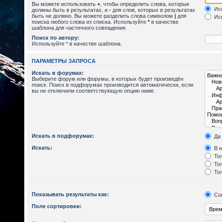
Вы можете использовать
+
, чтобы определить слова, которые
Иск
должны быть в результатах, и
-
для слов, которых в результатах
быть не должно. Вы можете разделить слова символом
|
для
Иск
поиска любого слова из списка. Используйте
*
в качестве
шаблона для частичного совпадения.
Поиск по автору:
Используйте * в качестве шаблона.
ПАРАМЕТРЫ ЗАПРОСА
Искать в форумах:
Выберите форум или форумы, в которых будет произведён
поиск. Поиск в подфорумах производится автоматически, если
вы не отключили соответствующую опцию ниже.
Искать в подфорумах:
Да
Искать:
В н
Тол
Тол
Тол
Показывать результаты как:
Со
Поле сортировки: