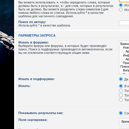
Вы можете использовать
+
, чтобы определить слова, которые
Иск
должны быть в результатах, и
-
для слов, которых в результатах
быть не должно. Вы можете разделить слова символом
|
для
Иск
поиска любого слова из списка. Используйте
*
в качестве
шаблона для частичного совпадения.
Поиск по автору:
Используйте * в качестве шаблона.
ПАРАМЕТРЫ ЗАПРОСА
Искать в форумах:
Выберите форум или форумы, в которых будет произведён
поиск. Поиск в подфорумах производится автоматически, если
вы не отключили соответствующую опцию ниже.
Искать в подфорумах:
Да
Искать:
В н
Тол
Тол
Тол
Показывать результаты как:
Со
Поле сортировки: