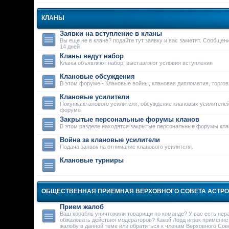
КЛАНЫ
Заявки на вступление в кланы
Вы еще не в клане? подайте тут заявку и вас заметят. Сообще
14 дней
Кланы ведут набор
Кланы объявляют набор, выставляют условия вступления
Клановые обсуждения
В этом форуме - Клановые войны, клановая дипломатия, торго
Клановые усилители
Покупка кланового усилителя, обсуждение клановых усилителей
форуме
Закрытые персональные форумы кланов
В этом разделе находятся закрытые персональные форумы кла
Война за клановые усилители
Подача заявок на отнимание кланового усилителя.
Клановые турниры
ОБЩЕСТВЕННАЯ ПРИЕМНАЯ ВЕРХОВНОГО СОВЕТА АСТР
Прием жалоб
Ваш корабль уничтожили товарищи по команде? У вас есть нер
обжаловать действия модераторов? Какой Лорд игрок применяе
жалобу в данной теме или обратиться к членам Верховного Сове