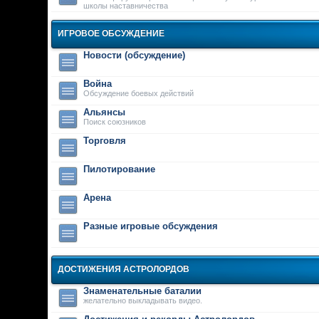
школы наставничества
ИГРОВОЕ ОБСУЖДЕНИЕ
Новости (обсуждение)
Война
Обсуждение боевых действий
Альянсы
Поиск союзников
Торговля
Пилотирование
Арена
Разные игровые обсуждения
ДОСТИЖЕНИЯ АСТРОЛОРДОВ
Знаменательные баталии
желательно выкладывать видео.