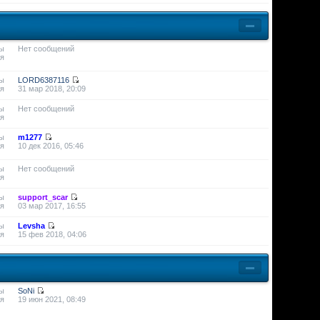
ы
Нет сообщений
я
ы
LORD6387116
я
31 мар 2018, 20:09
ы
Нет сообщений
я
ы
m1277
я
10 дек 2016, 05:46
ы
Нет сообщений
я
ы
support_scar
я
03 мар 2017, 16:55
ы
Levsha
я
15 фев 2018, 04:06
ы
SoNi
я
19 июн 2021, 08:49