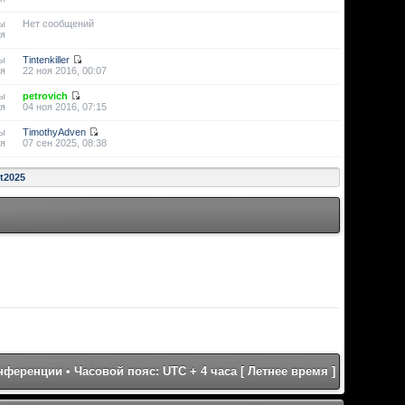
ы
Нет сообщений
я
ы
Tintenkiller
я
22 ноя 2016, 00:07
ы
petrovich
я
04 ноя 2016, 07:15
ы
TimothyAdven
я
07 сен 2025, 08:38
st2025
онференции
• Часовой пояс: UTC + 4 часа [ Летнее время ]