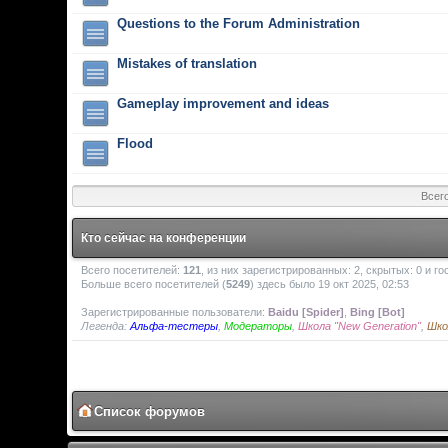
Questions to the Forum Administration
Mistakes of translation
Gameplay improvement and ideas
Flood
Всег
Кто сейчас на конференции
Всего посетителей:
121
, из них зарегистрированных: 2, скрытых: 0 и г
Больше всего посетителей (
5249
) здесь было 19 окт 2025, 02:53
Зарегистрированные пользователи:
Baidu [Spider]
,
Bing [Bot]
Легенда:
Альфа-тестеры
,
Модераторы
,
Школа "New Generation"
,
Шко
Список форумов