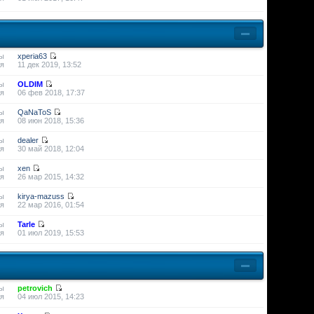
ы
xperia63
я
11 дек 2019, 13:52
ы
OLDIM
я
06 фев 2018, 17:37
ы
QaNaToS
я
08 июн 2018, 15:36
ы
dealer
я
30 май 2018, 12:04
ы
xen
я
26 мар 2015, 14:32
ы
kirya-mazuss
я
22 мар 2016, 01:54
ы
Tarle
я
01 июл 2019, 15:53
ы
petrovich
я
04 июл 2015, 14:23