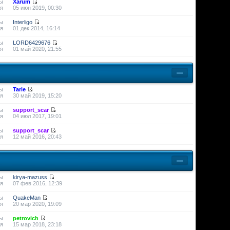
ы
Xarum
я
05 июн 2019, 00:30
ы
Interligo
я
01 дек 2014, 16:14
ы
LORD6429676
я
01 май 2020, 21:55
ы
Tarle
я
30 май 2019, 15:20
ы
support_scar
я
04 июл 2017, 19:01
ы
support_scar
я
12 май 2016, 20:43
ы
kirya-mazuss
я
07 фев 2016, 12:39
ы
QuakeMan
я
20 мар 2020, 19:09
ы
petrovich
я
15 мар 2018, 23:18