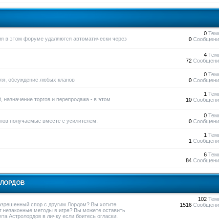
0
Тем
ния в этом форуме удаляются автоматически через
0
Сообщени
4
Тем
72
Сообщени
0
Тем
вля, обсуждение любых кланов
0
Сообщени
1
Тем
, назначение торгов и перепродажа - в этом
10
Сообщени
0
Тем
нов получаемые вместе с усилителем.
0
Сообщени
1
Тем
1
Сообщени
6
Тем
84
Сообщени
ОЛОРДОВ
102
Тем
азрешенный спор с другим Лордом? Вы хотите
1516
Сообщени
т незаконные методы в игре? Вы можете оставить
та Астролордов в личку если боитесь огласки.