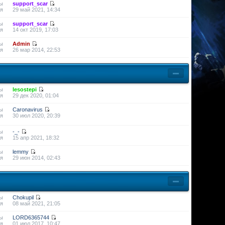
ы
support_scar
я
29 май 2021, 14:34
ы
support_scar
я
14 окт 2019, 17:03
ы
Admin
я
26 мар 2014, 22:53
ы
lesostepi
я
29 дек 2020, 01:04
ы
Caronavirus
я
30 июл 2020, 20:39
ы
-_-
я
15 апр 2021, 18:32
ы
lemmy
я
29 июн 2014, 02:43
ы
Chokupil
я
08 май 2021, 21:05
ы
LORD6365744
я
01 июл 2017, 10:47