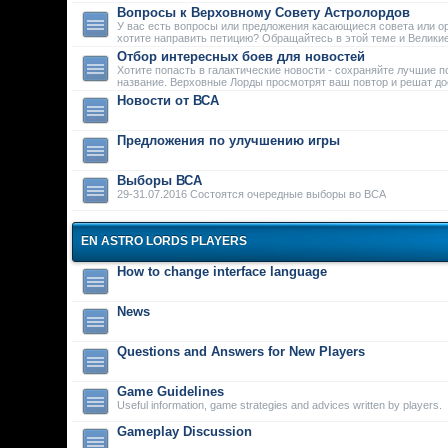
Вопросы к Верховному Совету Астролордов
У вас есть вопросы или предложения касающиеся совета или о
хотите направить петицию? Обращайтесь в этой теме и Велики
Отбор интересных боев для новостей
Хотите попасть в галактические новости - сохраняйте лучшие п
название. Верховные Лорды просмотрят ваш повтор и решат дос
Новости от ВСА
Предложения по улучшению игры
Выборы ВСА
29-31.07.2016 Состоятся очередные выборы во ВСА
EN ASTRO LORDS PLAYERS
How to change interface language
News
Questions and Answers for New Players
Game Guidelines
Useful information, game strategies and advices written by players.
Gameplay Discussion