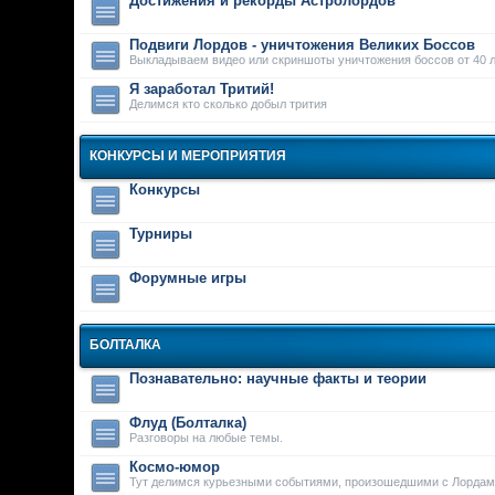
Достижения и рекорды Астролордов
Подвиги Лордов - уничтожения Великих Боссов
Выкладываем видео или скриншоты уничтожения боссов от 40 л
Я заработал Тритий!
Делимся кто сколько добыл трития
КОНКУРСЫ И МЕРОПРИЯТИЯ
Конкурсы
Турниры
Форумные игры
БОЛТАЛКА
Познавательно: научные факты и теории
Флуд (Болталка)
Разговоры на любые темы.
Космо-юмор
Тут делимся курьезными событиями, произошедшими с Лордам