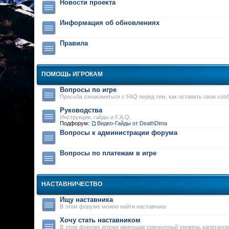
Новости проекта
Информация об обновлениях
Правила
ПОМОЩЬ ИГРОКАМ
Вопросы по игре
Просьба ознакомиться с FAQ перед тем, как оставить свое соо
Руководства
Инструкции, гайды и F.A.Q.
Подфорум:
Видео-Гайды от DeathDima
Вопросы к администрации форума
Вопросы по платежам в игре
НАСТАВНИЧЕСТВО
Ищу наставника
В этом форуме можно найти наставника
Хочу стать наставником
В этом форуме игроки имеющие совокупный уровень капитанов 