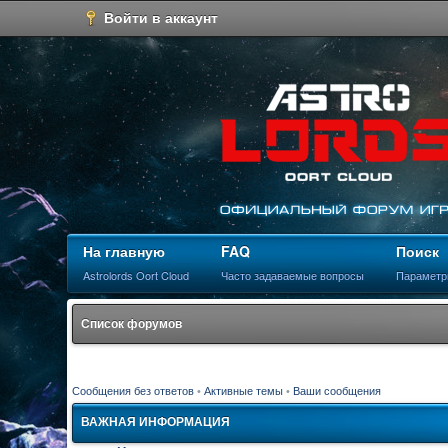
Войти в аккаунт
На главную
FAQ
Поиск
Astrolords Oort Cloud
Часто задаваемые вопросы
Параметр
Список форумов
Сообщения без ответов
•
Активные темы
•
Ваши сообщения
ВАЖНАЯ ИНФОРМАЦИЯ