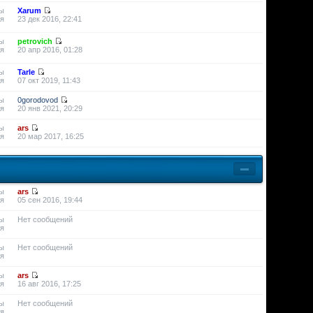
ы
Xarum
я
23 дек 2016, 22:41
ы
petrovich
я
20 апр 2016, 01:28
ы
Tarle
я
07 окт 2019, 11:43
ы
0gorodovod
я
20 янв 2021, 20:29
ы
ars
я
20 мар 2017, 16:25
ы
ars
я
05 сен 2016, 19:44
ы
Нет сообщений
я
ы
Нет сообщений
я
ы
ars
я
16 авг 2016, 17:25
ы
Нет сообщений
я