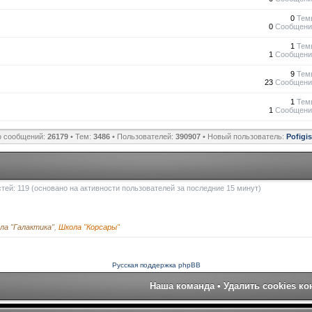
0
Тем
0
Сообщени
1
Тем
1
Сообщени
9
Тем
23
Сообщени
1
Тем
1
Сообщени
о сообщений:
26179
• Тем:
3486
• Пользователей:
390907
• Новый пользователь:
Pofigi
остей: 119 (основано на активности пользователей за последние 15 минут)
ла "Галактика"
,
Школа "Корсары"
Русская поддержка phpBB
Наша команда
•
Удалить cookies к