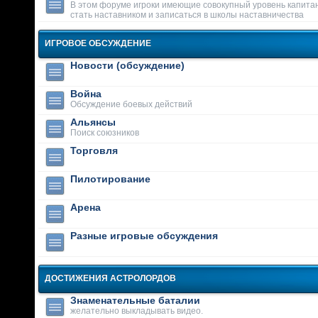
В этом форуме игроки имеющие совокупный уровень капитан
стать наставником и записаться в школы наставничества
ИГРОВОЕ ОБСУЖДЕНИЕ
Новости (обсуждение)
Война
Обсуждение боевых действий
Альянсы
Поиск союзников
Торговля
Пилотирование
Арена
Разные игровые обсуждения
ДОСТИЖЕНИЯ АСТРОЛОРДОВ
Знаменательные баталии
желательно выкладывать видео.