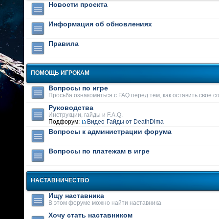
Новости проекта
Информация об обновлениях
Правила
ПОМОЩЬ ИГРОКАМ
Вопросы по игре
Просьба ознакомиться с FAQ перед тем, как оставить свое 
Руководства
Инструкции, гайды и F.A.Q.
Подфорум:
Видео-Гайды от DeathDima
Вопросы к администрации форума
Вопросы по платежам в игре
НАСТАВНИЧЕСТВО
Ищу наставника
В этом форуме можно найти наставника
Хочу стать наставником