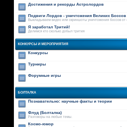
Достижения и рекорды Астролордов
Подвиги Лордов - уничтожения Великих Боссов
Выкладываем видео или скриншоты уничтожения боссов от 
Я заработал Тритий!
Делимся кто сколько добыл трития
КОНКУРСЫ И МЕРОПРИЯТИЯ
Конкурсы
Турниры
Форумные игры
БОЛТАЛКА
Познавательно: научные факты и теории
Флуд (Болталка)
Разговоры на любые темы.
Космо-юмор