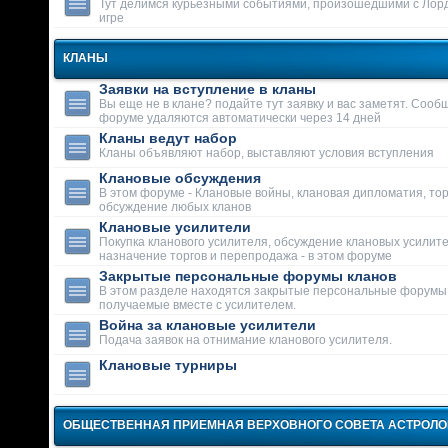
Тут делимся курьезными событиями, произошедшими с Лор
игре
КЛАНЫ
Заявки на вступление в кланы
Вы еще не в клане? подайте тут заявку и вас заметят. Сооб
форуме удаляются автоматически через 14 дней
Кланы ведут набор
Кланы объявляют набор, выставляют условия вступления
Клановые обсуждения
В этом форуме - Клановые войны, клановая дипломатия, тор
обсуждение любых кланов
Клановые усилители
Покупка кланового усилителя, обсуждение клановых усилит
назначение торгов и перепродажа - в этом форуме
Закрытые персональные форумы кланов
В этом разделе находятся закрытые персональные форумы
получаемые вместе с усилителем.
Война за клановые усилители
Подача заявок на отнимание кланового усилителя.
Клановые турниры
ОБЩЕСТВЕННАЯ ПРИЕМНАЯ ВЕРХОВНОГО СОВЕТА АСТРОЛ