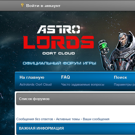
Войти в аккаунт
На главную
FAQ
Поиск
Astrolords Oort Cloud
Часто задаваемые вопросы
Параметры р
Список форумов
Сообщения без ответов
•
Активные темы
•
Ваши сообщения
ВАЖНАЯ ИНФОРМАЦИЯ