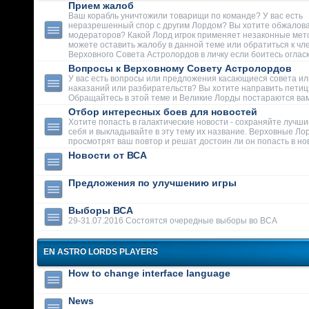
Прием жалоб
Ваш корабль уничтожили товарищи по команде? У вас есть
неразрешенный спор с другим Лордом? Вы хотите обжалова
модераторов? Какой Лорд игрок применяет незаконные мет
можете оставить жалобу в данной теме или обратиться к чл
Верховного Совета Астролордов в личку если боитесь огласк
Вопросы к Верховному Совету Астролордов
У вас есть вопросы или предложения касающиеся совета ил
наказаний или разбирательств? Вы хотите направить пети
Обращайтесь в этой теме и Великие Лорды постараются вам
Отбор интересных боев для новостей
Хотите попасть в галактические новости - сохраняйте лучши
себя и выкладывайте в эту тему их название. Верховные Ло
просмотрят ваш повтор и решат достоин ли он попасть в но
Новости от ВСА
Предложения по улучшению игры
Выборы ВСА
29-31.07.2016 Состоятся очередные выборы во ВСА
EN ASTRO LORDS PLAYERS
How to change interface language
News