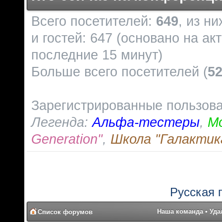
Всего посетителей:
649
, из н
и гостей: 647 (основано на ак
последние 15 минут)
Больше всего посетителей (
5
Зарегистрированные пользов
Легенда:
Альфа-тестеры
,
М
Generation"
,
Школа "Галактик
Русская 
Наша команда
•
Уда
Список форумов