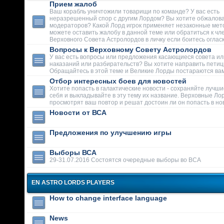
Прием жалоб
Ваш корабль уничтожили товарищи по команде? У вас есть
неразрешенный спор с другим Лордом? Вы хотите обжалова
модераторов? Какой Лорд игрок применяет незаконные мет
можете оставить жалобу в данной теме или обратиться к чл
Верховного Совета Астролордов в личку если боитесь огласк
Вопросы к Верховному Совету Астролордов
У вас есть вопросы или предложения касающиеся совета ил
наказаний или разбирательств? Вы хотите направить пети
Обращайтесь в этой теме и Великие Лорды постараются вам
Отбор интересных боев для новостей
Хотите попасть в галактические новости - сохраняйте лучши
себя и выкладывайте в эту тему их название. Верховные Ло
просмотрят ваш повтор и решат достоин ли он попасть в но
Новости от ВСА
Предложения по улучшению игры
Выборы ВСА
29-31.07.2016 Состоятся очередные выборы во ВСА
EN ASTRO LORDS PLAYERS
How to change interface language
News