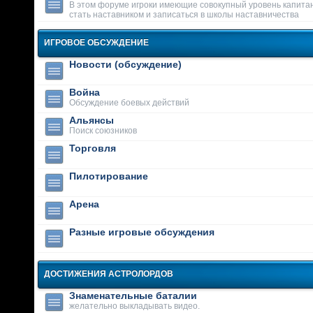
В этом форуме игроки имеющие совокупный уровень капитан
стать наставником и записаться в школы наставничества
ИГРОВОЕ ОБСУЖДЕНИЕ
Новости (обсуждение)
Война
Обсуждение боевых действий
Альянсы
Поиск союзников
Торговля
Пилотирование
Арена
Разные игровые обсуждения
ДОСТИЖЕНИЯ АСТРОЛОРДОВ
Знаменательные баталии
желательно выкладывать видео.