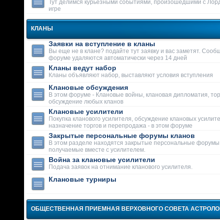
Тут делимся курьезными событиями, произошедшими с Лор
игре
КЛАНЫ
Заявки на вступление в кланы
Вы еще не в клане? подайте тут заявку и вас заметят. Сооб
форуме удаляются автоматически через 14 дней
Кланы ведут набор
Кланы объявляют набор, выставляют условия вступления
Клановые обсуждения
В этом форуме - Клановые войны, клановая дипломатия, тор
обсуждение любых кланов
Клановые усилители
Покупка кланового усилителя, обсуждение клановых усилит
назначение торгов и перепродажа - в этом форуме
Закрытые персональные форумы кланов
В этом разделе находятся закрытые персональные форумы
получаемые вместе с усилителем.
Война за клановые усилители
Подача заявок на отнимание кланового усилителя.
Клановые турниры
ОБЩЕСТВЕННАЯ ПРИЕМНАЯ ВЕРХОВНОГО СОВЕТА АСТРОЛ