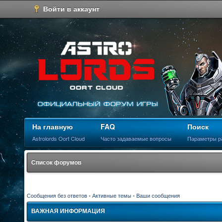
Войти в аккаунт
На главную
FAQ
Поиск
Astrolords Oort Cloud
Часто задаваемые вопросы
Параметры р
Список форумов
Сообщения без ответов
•
Активные темы
•
Ваши сообщения
ВАЖНАЯ ИНФОРМАЦИЯ