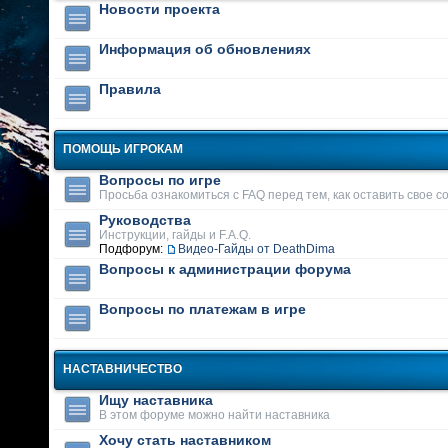
Новости проекта
Информация об обновлениях
Правила
ПОМОЩЬ ИГРОКАМ
Вопросы по игре
Просьба ознакомиться с FAQ перед тем, как оставить свое 
Руководства
Инструкции, гайды и F.A.Q.
Подфорум:
Видео-Гайды от DeathDima
Вопросы к администрации форума
Вопросы по платежам в игре
НАСТАВНИЧЕСТВО
Ищу наставника
В этом форуме можно найти наставника
Хочу стать наставником