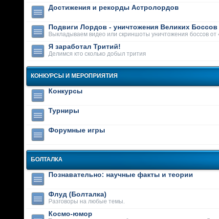
Достижения и рекорды Астролордов
Подвиги Лордов - уничтожения Великих Боссов
Выкладываем видео или скриншоты уничтожения боссов от 
Я заработал Тритий!
Делимся кто сколько добыл трития
КОНКУРСЫ И МЕРОПРИЯТИЯ
Конкурсы
Турниры
Форумные игры
БОЛТАЛКА
Познавательно: научные факты и теории
Флуд (Болталка)
Разговоры на любые темы.
Космо-юмор