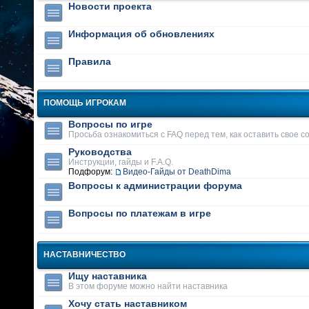
Новости проекта
Информация об обновлениях
Правила
ПОМОЩЬ ИГРОКАМ
Вопросы по игре
Просьба ознакомиться с FAQ перед тем, как оставить свое 
Руководства
Инструкции, гайды и F.A.Q.
Подфорум:
Видео-Гайды от DeathDima
Вопросы к администрации форума
Вопросы по платежам в игре
НАСТАВНИЧЕСТВО
Ищу наставника
В этом форуме можно найти наставника
Хочу стать наставником