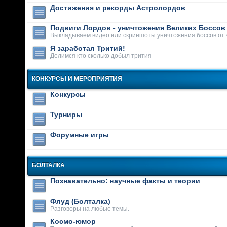
Достижения и рекорды Астролордов
Подвиги Лордов - уничтожения Великих Боссов
Выкладываем видео или скриншоты уничтожения боссов от 
Я заработал Тритий!
Делимся кто сколько добыл трития
КОНКУРСЫ И МЕРОПРИЯТИЯ
Конкурсы
Турниры
Форумные игры
БОЛТАЛКА
Познавательно: научные факты и теории
Флуд (Болталка)
Разговоры на любые темы.
Космо-юмор