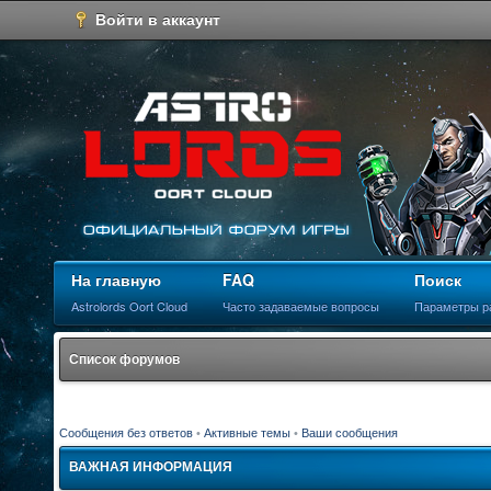
Войти в аккаунт
На главную
FAQ
Поиск
Astrolords Oort Cloud
Часто задаваемые вопросы
Параметры р
Список форумов
Сообщения без ответов
•
Активные темы
•
Ваши сообщения
ВАЖНАЯ ИНФОРМАЦИЯ