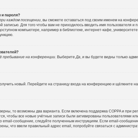
 и пароля?
при каждом посещении
, вы сможете оставаться под своим именем на конфер
ной записью. Для того чтобы вам не приходилось вводить имя пользователя и 
ступном компьютере, например в библиотеке, интернет-кафе, университете и
функцию.
зователей?
ё пребывание на конференции
. Выберите
Да
, и вы будете видны только адм
 получить новый. Перейдите на страницу входа на конференцию и щёлкните н
верны, то возможны два варианта. Если включена поддержка COPPA и при реги
ся, чтобы все новые учётные записи были активированы пользователями ил
о email-сообщение, следуйте полученным инструкциям. Если email-сообщение
рены, что ввели правильный адрес email, попробуйте связаться с администра