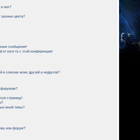
 в них?
 разные цвета?
чные сообщения!
 от кого-то с этой конференции!
й в списках моих друзей и недругов?
и форумам?
стую страницу!
и?
ные мной темы?
тему или форум?