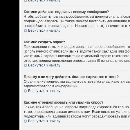
Вернуться к началу
Как мне добавить подпись к своему сообщению?
Чтобы добавить подпись к сообщению, вы должны сначала созд
подпись добавилась. Вы также можете настроить добавление 
настройки» в личном разделе. Несмотря на это, вы сможете о
Вернуться к началу
Как мне создать опрос?
При создании темы или редактировании первого сообщения т
используемого стиля; если вы не видите такой закладки или ф
что каждый вариант находится на отдельной строке текстовог
ответа», период проведения опроса в днях (0 означает, что о
Вернуться к началу
Почему я не могу добавить больше вариантов ответа?
Ограничение количества вариантов ответа устанавливается а
администратором конференции.
Вернуться к началу
Как мне отредактировать или удалить опрос?
Так же, как и сообщения, опросы могут редактироваться толь
теме; опрос всегда связан именно с ним. Если никто не успел 
модераторы или администраторы могут отредактировать или уд
Вернуться к началу