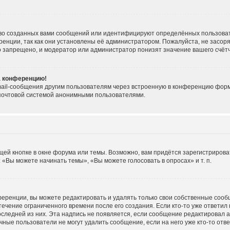
во созданных вами сообщений или идентифицируют определённых пользоват
енции, так как они установлены её администратором. Пожалуйста, не засо
о запрещено, и модератор или администратор понизят значение вашего счёт
на конференцию!
ail-сообщения другим пользователям через встроенную в конференцию форму
 почтовой системой анонимными пользователями.
ей кнопке в окне форума или темы. Возможно, вам придётся зарегистрирова
«Вы можете начинать темы», «Вы можете голосовать в опросах» и т. п.
еренции, вы можете редактировать и удалять только свои собственные сооб
течение ограниченного времени после его создания. Если кто-то уже ответил
последней из них. Эта надпись не появляется, если сообщение редактировал 
ные пользователи не могут удалить сообщение, если на него уже кто-то отве