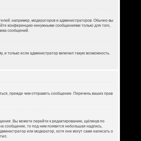
елей: например, модераторов и администраторов. Обычно вы
ряйте конференцию ненужными сообщениями только для того,
чика сообщений.
, и только если администратор включил такую возможность.
ться, прежде чем отправить сообщение. Перечень ваших прав
щения. Вы можете перейти к редактированию, щёлкнув по
 на сообщение, то под ним появится небольшая надпись,
администратор или модератор, хотя они могут сами написать о
тил.