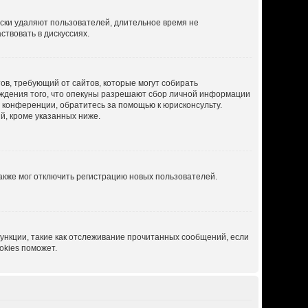
ески удаляют пользователей, длительное время не
твовать в дискуссиях.
атов, требующий от сайтов, которые могут собирать
рждения того, что опекуны разрешают сбор личной информации
й конференции, обратитесь за помощью к юрисконсульту.
й, кроме указанных ниже.
акже мог отключить регистрацию новых пользователей.
ункции, такие как отслеживание прочитанных сообщений, если
okies поможет.