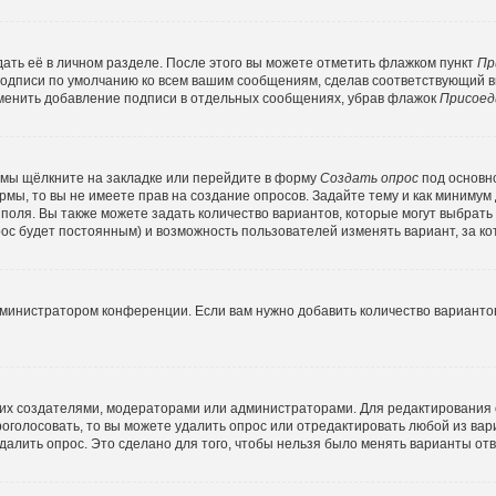
ать её в личном разделе. После этого вы можете отметить флажком пункт
Пр
подписи по умолчанию ко всем вашим сообщениям, сделав соответствующий 
тменить добавление подписи в отдельных сообщениях, убрав флажок
Присоед
емы щёлкните на закладке или перейдите в форму
Создать опрос
под основн
ормы, то вы не имеете прав на создание опросов. Задайте тему и как минимум
о поля. Вы также можете задать количество вариантов, которые могут выбрат
прос будет постоянным) и возможность пользователей изменять вариант, за к
дминистратором конференции. Если вам нужно добавить количество варианто
ко их создателями, модераторами или администраторами. Для редактирования
проголосовать, то вы можете удалить опрос или отредактировать любой из вари
алить опрос. Это сделано для того, чтобы нельзя было менять варианты отв