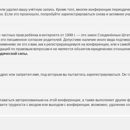
или удалил вашу учётную запись. Кроме того, многие конференции периодич
 Если это произошло, попробуйте зарегистрироваться снова и активнее учас
щите частных прав ребёнка в интернете от 1998 г. — это закон Соединённых Шт
это письменное согласие родителей. Допустимо наличие иного вида подтве
именимо ли это к вам, как к регистрирующемуся на конференции, или к само
ндаций по правовым вопросам и не является объектом юридических отношени
идической силы.
рес или запретил имя, под которым вы пытаетесь зарегистрироваться. Он т
ставаться авторизованным на этой конференции, а также выполняют другие ф
ете трудности с входом или выходом с конференции, возможно, удаление co