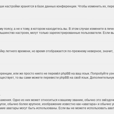
ши настройки хранятся в базе данных конференции. Чтобы изменить их, пер
 поясу, а не к тому, в котором находитесь вы. В этом случае измените в личн
и большинство настроек, могут только зарегистрированные пользователи. Если 
ойку летнего времени, но время отображается по-прежнему неверное, значит
ренции, или же просто никто не перевёл phpBB на ваш язык. Попробуйте уз
 существует, то вы сами можете перевести phpBB на свой язык. Дополнительн
?
ажения. Одно из них может относиться к вашему званию, обычно это звёздочки
угое, обычно более крупное, изображение известно как «аватара» и обычно 
, какие аватары могут быть использованы. Если вы не можете использовать а