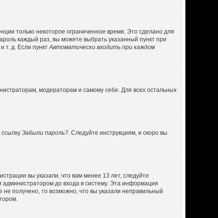
енции только некоторое ограниченное время. Это сделано для
пароль каждый раз, вы можете выбрать указанный пункт при
 т. д. Если пункт
Автоматически входить при каждом
инистраторам, модераторам и самому себе. Для всех остальных
а ссылку
Забыли пароль?
. Следуйте инструкциям, и скоро вы
страции вы указали, что вам менее 13 лет, следуйте
и администратором до входа в систему. Эта информация
 не получено, то возможно, что вы указали неправильный
тором.