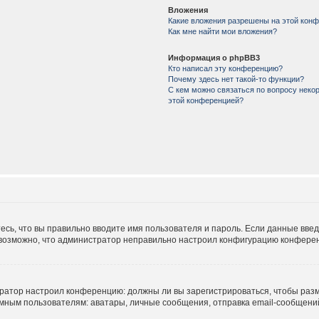
Вложения
Какие вложения разрешены на этой кон
Как мне найти мои вложения?
Информация о phpBB3
Кто написал эту конференцию?
Почему здесь нет такой-то функции?
С кем можно связаться по вопросу некор
этой конференцией?
есь, что вы правильно вводите имя пользователя и пароль. Если данные вве
е возможно, что администратор неправильно настроил конфигурацию конферен
истратор настроил конференцию: должны ли вы зарегистрироваться, чтобы раз
м пользователям: аватары, личные сообщения, отправка email-сообщений, уч