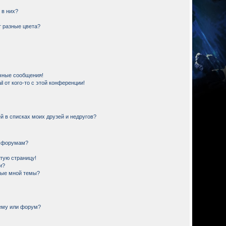
 в них?
 разные цвета?
чные сообщения!
 от кого-то с этой конференции!
й в списках моих друзей и недругов?
и форумам?
стую страницу!
и?
ные мной темы?
тему или форум?