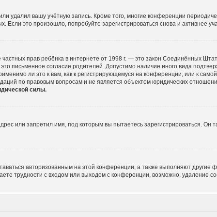
или удалил вашу учётную запись. Кроме того, многие конференции периодич
 Если это произошло, попробуйте зарегистрироваться снова и активнее учас
щите частных прав ребёнка в интернете от 1998 г. — это закон Соединённых Шт
это письменное согласие родителей. Допустимо наличие иного вида подтве
именимо ли это к вам, как к регистрирующемуся на конференции, или к само
ндаций по правовым вопросам и не является объектом юридических отношени
идической силы.
рес или запретил имя, под которым вы пытаетесь зарегистрироваться. Он т
ставаться авторизованным на этой конференции, а также выполняют другие ф
ете трудности с входом или выходом с конференции, возможно, удаление co