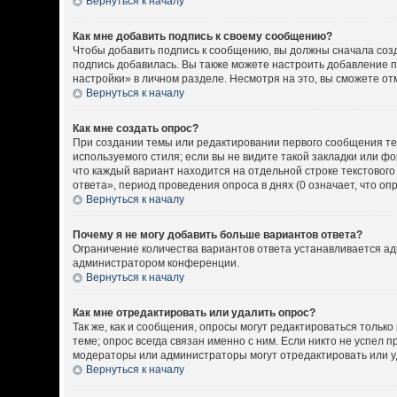
Вернуться к началу
Как мне добавить подпись к своему сообщению?
Чтобы добавить подпись к сообщению, вы должны сначала созд
подпись добавилась. Вы также можете настроить добавление 
настройки» в личном разделе. Несмотря на это, вы сможете о
Вернуться к началу
Как мне создать опрос?
При создании темы или редактировании первого сообщения т
используемого стиля; если вы не видите такой закладки или ф
что каждый вариант находится на отдельной строке текстовог
ответа», период проведения опроса в днях (0 означает, что о
Вернуться к началу
Почему я не могу добавить больше вариантов ответа?
Ограничение количества вариантов ответа устанавливается а
администратором конференции.
Вернуться к началу
Как мне отредактировать или удалить опрос?
Так же, как и сообщения, опросы могут редактироваться толь
теме; опрос всегда связан именно с ним. Если никто не успел 
модераторы или администраторы могут отредактировать или уд
Вернуться к началу