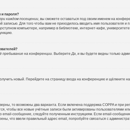
 и пароля?
при каждом посещении
, вы сможете оставаться под своим именем на конфер
ной записью. Для того чтобы вам не приходилось вводить имя пользователя и 
ступном компьютере, например в библиотеке, интернет-кафе, университете и
функцию.
зователей?
ё пребывание на конференции
. Выберите
Да
, и вы будете видны только адм
 получить новый. Перейдите на страницу входа на конференцию и щёлкните н
верны, то возможны два варианта. Если включена поддержка COPPA и при реги
ся, чтобы все новые учётные записи были активированы пользователями ил
о email-сообщение, следуйте полученным инструкциям. Если email-сообщение
рены, что ввели правильный адрес email, попробуйте связаться с администра