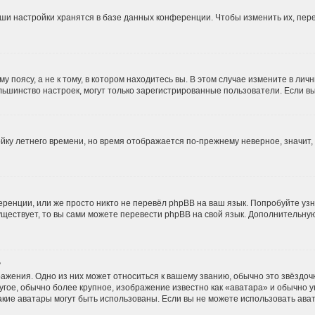
ши настройки хранятся в базе данных конференции. Чтобы изменить их, пер
 поясу, а не к тому, в котором находитесь вы. В этом случае измените в личн
и большинство настроек, могут только зарегистрированные пользователи. Если 
ойку летнего времени, но время отображается по-прежнему неверное, значит
ренции, или же просто никто не перевёл phpBB на ваш язык. Попробуйте уз
 существует, то вы сами можете перевести phpBB на свой язык. Дополнительн
?
ажения. Одно из них может относиться к вашему званию, обычно это звёздочки
угое, обычно более крупное, изображение известно как «аватара» и обычно 
, какие аватары могут быть использованы. Если вы не можете использовать а