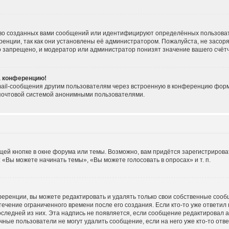
во созданных вами сообщений или идентифицируют определённых пользоват
енции, так как они установлены её администратором. Пожалуйста, не засо
о запрещено, и модератор или администратор понизят значение вашего счёт
на конференцию!
ail-сообщения другим пользователям через встроенную в конференцию форму
 почтовой системой анонимными пользователями.
ей кнопке в окне форума или темы. Возможно, вам придётся зарегистрирова
«Вы можете начинать темы», «Вы можете голосовать в опросах» и т. п.
еренции, вы можете редактировать и удалять только свои собственные сооб
течение ограниченного времени после его создания. Если кто-то уже ответил
последней из них. Эта надпись не появляется, если сообщение редактировал 
ные пользователи не могут удалить сообщение, если на него уже кто-то отве