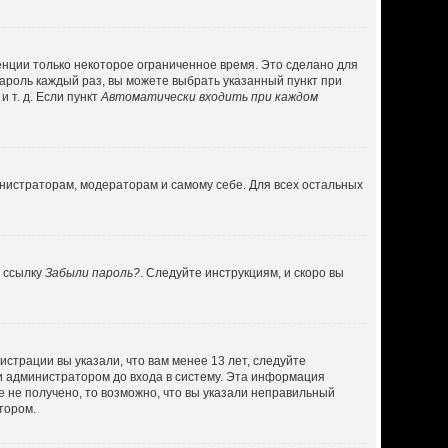
енции только некоторое ограниченное время. Это сделано для
пароль каждый раз, вы можете выбрать указанный пункт при
 т. д. Если пункт
Автоматически входить при каждом
инистраторам, модераторам и самому себе. Для всех остальных
а ссылку
Забыли пароль?
. Следуйте инструкциям, и скоро вы
страции вы указали, что вам менее 13 лет, следуйте
и администратором до входа в систему. Эта информация
 не получено, то возможно, что вы указали неправильный
тором.