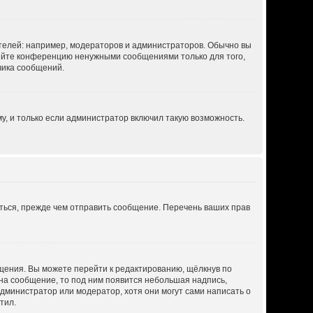
елей: например, модераторов и администраторов. Обычно вы
ряйте конференцию ненужными сообщениями только для того,
чика сообщений.
, и только если администратор включил такую возможность.
ться, прежде чем отправить сообщение. Перечень ваших прав
щения. Вы можете перейти к редактированию, щёлкнув по
 на сообщение, то под ним появится небольшая надпись,
администратор или модератор, хотя они могут сами написать о
тил.