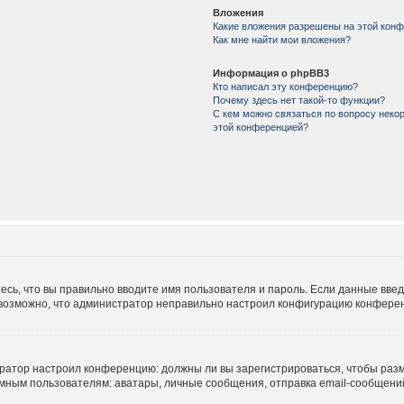
Вложения
Какие вложения разрешены на этой кон
Как мне найти мои вложения?
Информация о phpBB3
Кто написал эту конференцию?
Почему здесь нет такой-то функции?
С кем можно связаться по вопросу некор
этой конференцией?
есь, что вы правильно вводите имя пользователя и пароль. Если данные вве
е возможно, что администратор неправильно настроил конфигурацию конферен
истратор настроил конференцию: должны ли вы зарегистрироваться, чтобы раз
м пользователям: аватары, личные сообщения, отправка email-сообщений, уч