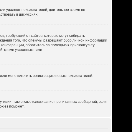
ески удаляют пользователей, длительное время не
твовать в дискуссиях.
атов, требующий от сайтов, которые могут собирать
рждения того, что опекуны разрешают сбор личной информации
й конференции, обратитесь за помощью к юрисконсульту.
й, кроме указанных ниже.
акже мог отключить регистрацию новых пользователей.
ункции, такие как отслеживание прочитанных сообщений, если
okies поможет.