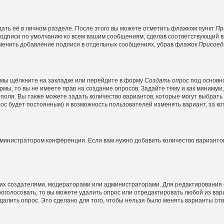
ать её в личном разделе. После этого вы можете отметить флажком пункт
Пр
подписи по умолчанию ко всем вашим сообщениям, сделав соответствующий 
тменить добавление подписи в отдельных сообщениях, убрав флажок
Присоед
емы щёлкните на закладке или перейдите в форму
Создать опрос
под основн
ормы, то вы не имеете прав на создание опросов. Задайте тему и как минимум
о поля. Вы также можете задать количество вариантов, которые могут выбрат
прос будет постоянным) и возможность пользователей изменять вариант, за к
дминистратором конференции. Если вам нужно добавить количество варианто
ко их создателями, модераторами или администраторами. Для редактирования
проголосовать, то вы можете удалить опрос или отредактировать любой из вари
алить опрос. Это сделано для того, чтобы нельзя было менять варианты отв