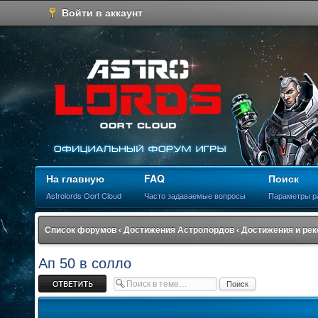
Войти в аккаунт
На главную
FAQ
Поиск
Astrolords Oort Cloud
Часто задаваемые вопросы
Параметры р
Список форумов
‹
Достижения Астролордов
‹
Достижения и ре
Ап 50 в солло
Ответить