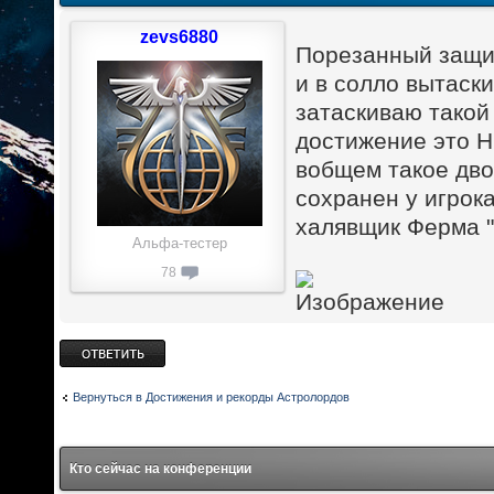
zevs6880
Порезанный защит
и в солло вытаски
затаскиваю такой
достижение это Н
вобщем такое дво
сохранен у игрок
халявщик Ферма 
Альфа-тестер
78
Ответить
Вернуться в Достижения и рекорды Астролордов
Кто сейчас на конференции