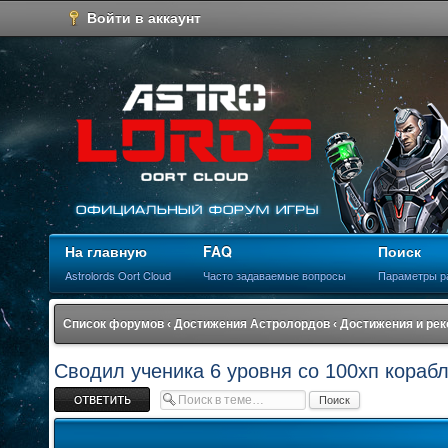
Войти в аккаунт
На главную
FAQ
Поиск
Astrolords Oort Cloud
Часто задаваемые вопросы
Параметры р
Список форумов
‹
Достижения Астролордов
‹
Достижения и ре
Сводил ученика 6 уровня со 100хп корабл
Ответить