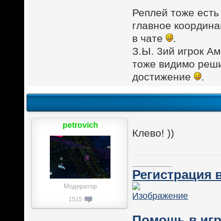
Реплей тоже есть 
главное координа
в чате
.
З.Ы. 3ий игрок Ам
тоже видимо реш
достижение
.
petrovich
Клево! ))
________
Регистрация в
Модератор
1515
Помощь в игр