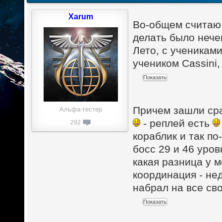
Xarum
Во-общем считаю 
делать было нечег
Лето, с учениками
учеником Cassini
Причем зашли сра
Альфа-тестер
- реплей есть
292
кораблик и так п
босс 29 и 46 уров
какая разница у м
координация - нед
набрал на все св