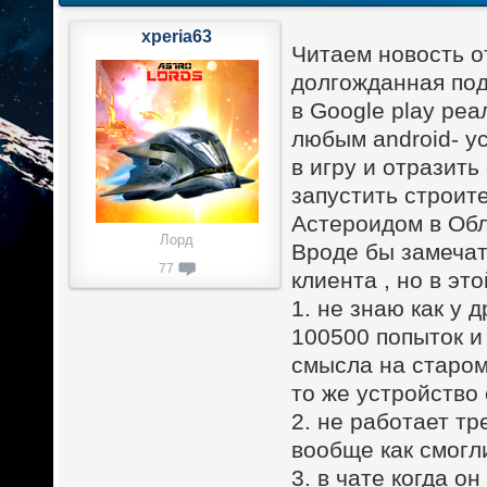
xperia63
Читаем новость о
долгожданная под
в Google play реа
любым android- у
в игру и отразить
запустить строит
Астероидом в Обл
Лорд
Вроде бы замеча
77
клиента , но в эт
1. не знаю как у 
100500 попыток и 
смысла на старом
то же устройство 
2. не работает т
вообще как смогл
3. в чате когда 