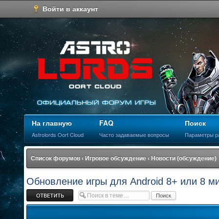
Войти в аккаунт
На главную
FAQ
Поиск
Astrolords Oort Cloud
Часто задаваемые вопросы
Параметры р
Список форумов
‹
Игровое обсуждение
‹
Новости (обсуждение)
Обновление игры для Android 8+ или 8 м
Ответить