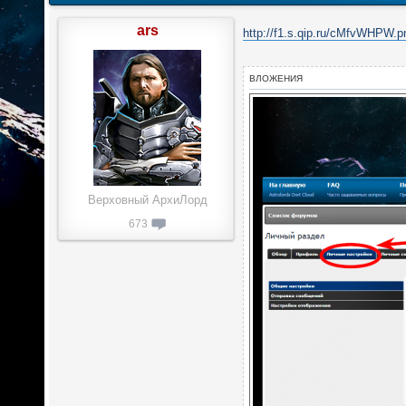
ars
http://f1.s.qip.ru/cMfvWHPW.p
ВЛОЖЕНИЯ
Верховный АрхиЛорд
673