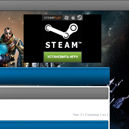
Тем: 2 • Страница
1
из
1