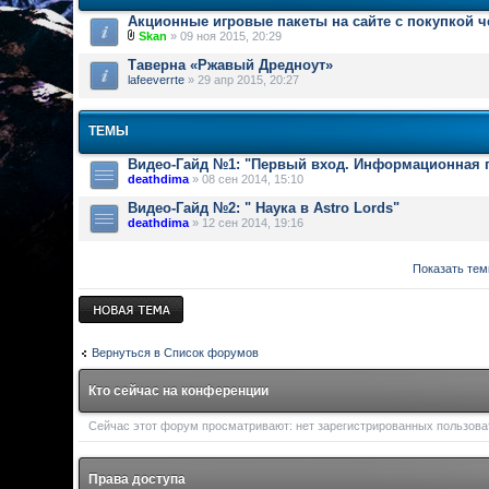
Акционные игровые пакеты на сайте с покупкой 
Skan
» 09 ноя 2015, 20:29
Таверна «Ржавый Дредноут»
lafeeverrte
» 29 апр 2015, 20:27
ТЕМЫ
Видео-Гайд №1: "Первый вход. Информационная п
deathdima
» 08 сен 2014, 15:10
Видео-Гайд №2: " Наука в Astro Lords"
deathdima
» 12 сен 2014, 19:16
Показать тем
Новая тема
Вернуться в Список форумов
Кто сейчас на конференции
Сейчас этот форум просматривают: нет зарегистрированных пользоват
Права доступа