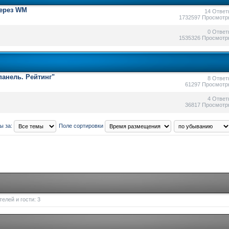
через WM
14 Ответ
1732597 Просмотр
0 Ответ
1535326 Просмотр
анель. Рейтинг"
8 Ответ
61297 Просмотр
4 Ответ
36817 Просмотр
ы за:
Поле сортировки
елей и гости: 3