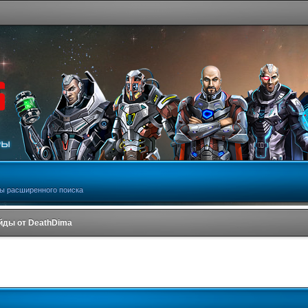
ы расширенного поиска
йды от DeathDima