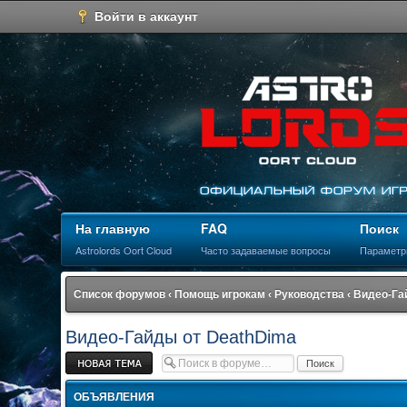
Войти в аккаунт
На главную
FAQ
Поиск
Astrolords Oort Cloud
Часто задаваемые вопросы
Параметр
Список форумов
‹
Помощь игрокам
‹
Руководства
‹
Видео-Га
Видео-Гайды от DeathDima
Новая тема
ОБЪЯВЛЕНИЯ