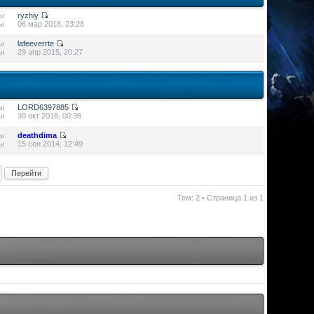
ы
ryzhiy
ы
06 мар 2018, 23:28
ы
lafeeverrte
ы
29 апр 2015, 20:27
ы
LORD6397885
ы
30 окт 2018, 00:38
ы
deathdima
ы
15 сен 2014, 12:49
Тем: 2 • Страница
1
из
1