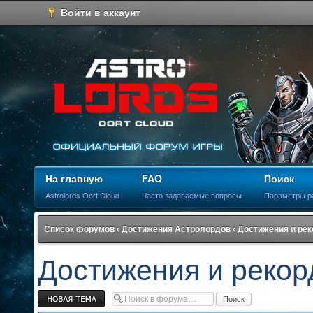
Войти в аккаунт
На главную
FAQ
Поиск
Astrolords Oort Cloud
Часто задаваемые вопросы
Параметры р
Список форумов
‹
Достижения Астролордов
‹
Достижения и ре
Достижения и рекор
Новая тема