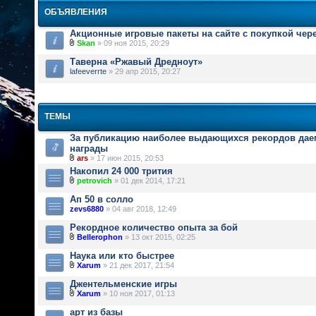
ОБЪЯВЛЕНИЯ
Акционные игровые пакеты на сайте с покупкой чер
Skan
» 09 ноя 2015, 20:29
Таверна «Ржавый Дредноут»
lafeeverrte
» 29 апр 2015, 20:27
ТЕМЫ
За публикацию наиболее выдающихся рекордов дае
награды
ars
» 17 июн 2015, 20:53
Накопил 24 000 трития
petrovich
» 01 дек 2014, 17:21
Ап 50 в солло
zevs6880
» 04 авг 2018, 12:49
Рекордное количество опыта за бой
Bellerophon
» 13 окт 2015, 02:25
Наука или кто быстрее
Xarum
» 21 дек 2017, 21:54
Джентельменские игры
Xarum
» 10 ноя 2017, 01:13
арт из базы