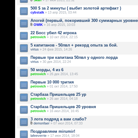
Skan
» 17 июн 2015, 21:52
500 $ за 2 минуты ( выбит золотой артефакт )
cybstalk
» 13 апр 2015, 03:44
Апогей (первый, покоривший 300 суммарных уровне
OWIK
» 16 апр 2015, 10:03
22 Босс убил 42 игрока
petrovich
» 10 окт 2014, 22:15
5 капитанов - 50лвл + рекорд опыта за бой.
virtus
» 24 фев 2015, 14:26
Первые три капитана 50лвл у одного лорда
virtus
» 30 дек 2014, 22:24
50 морды, 4 из 6
petrovich
» 26 дек 2014, 13:45
Первые 10 000 трития
petrovich
» 01 окт 2014, 17:50
Старбаза Пришельцев 25 ур
petrovich
» 26 авг 2014, 04:18
Старбаза Пришельцев 20 уровня
petrovich
» 16 июл 2014, 16:45
3 лота подряд а вам слабо?
demonfaer
» 07 июл 2014, 07:33
Поздравляем mirumir!
lafeeverrte
» 17 июн 2014, 18:04