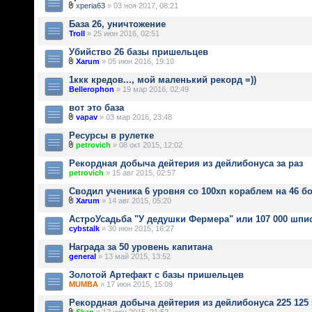
xperia63
» 03 ноя 2017, 08:21
База 26, уничтожение
Troll
» 25 июн 2016, 02:51
Убийство 26 базы пришельцев
Xarum
» 05 июн 2016, 19:10
1ккк кредов..., мой маленький рекорд =))
Bellerophon
» 19 мар 2016, 02:49
вот это база
vapav
» 03 мар 2016, 23:48
Ресурсы в рулетке
petrovich
» 08 окт 2015, 12:02
Рекордная добыча дейтерия из дейлибонуса за раз
petrovich
» 15 авг 2015, 02:57
Сводил ученика 6 уровня со 100хп кораблем на 46 б
Xarum
» 14 авг 2015, 05:20
АстроУсадьба "У дедушки Фермера" или 107 000 шпи
cybstalk
» 30 июн 2015, 16:27
Награда за 50 уровень капитана
general
» 13 май 2015, 13:52
Золотой Артефакт с базы пришельцев
MUMBA
» 17 июн 2015, 15:09
Рекордная добыча дейтерия из дейлибонуса 225 125 