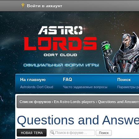
Войти в аккаунт
На главную
FAQ
Поиск
Astrolords Oort Cloud
Часто задаваемые вопросы
Параметры р
Список форумов
‹
En Astro Lords players
‹
Questions and Answers
Questions and Answe
Новая тема