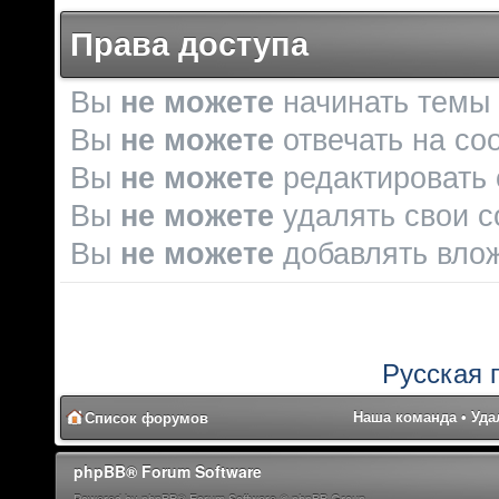
Права доступа
Вы
не можете
начинать темы
Вы
не можете
отвечать на со
Вы
не можете
редактировать
Вы
не можете
удалять свои 
Вы
не можете
добавлять вло
Русская 
Наша команда
•
Уда
Список форумов
phpBB® Forum Software
Powered by phpBB® Forum Software © phpBB Group