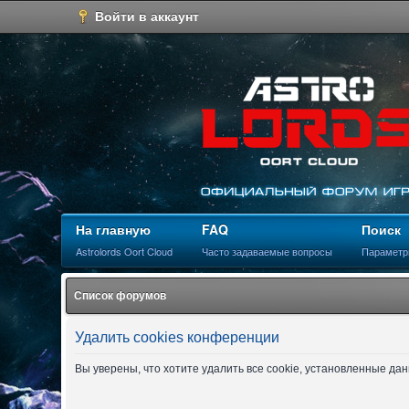
Войти в аккаунт
На главную
FAQ
Поиск
Astrolords Oort Cloud
Часто задаваемые вопросы
Параметр
Список форумов
Удалить cookies конференции
Вы уверены, что хотите удалить все cookie, установленные д