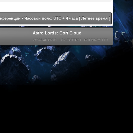
онференции
• Часовой пояс: UTC + 4 часа [ Летнее время ]
Astro Lords: Oort Cloud
©2026 ARATOG LLC ©TARTEZAL HOLDINGS LTD