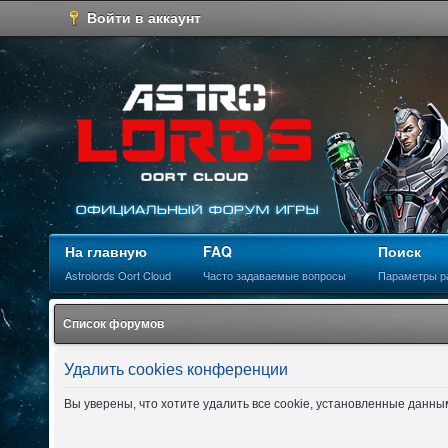
Войти в аккаунт
На главную
FAQ
Поиск
Astrolords Oort Cloud
Часто задаваемые вопросы
Параметры р
Список форумов
Удалить cookies конференции
Вы уверены, что хотите удалить все cookie, установленные данн