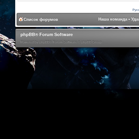
Рус
Наша команда
•
Уда
Список форумов
phpBB® Forum Software
Powered by phpBB® Forum Software © phpBB Group