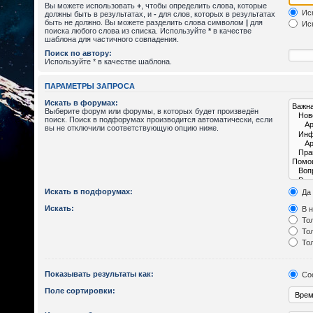
Вы можете использовать
+
, чтобы определить слова, которые
Иск
должны быть в результатах, и
-
для слов, которых в результатах
быть не должно. Вы можете разделить слова символом
|
для
Иск
поиска любого слова из списка. Используйте
*
в качестве
шаблона для частичного совпадения.
Поиск по автору:
Используйте * в качестве шаблона.
ПАРАМЕТРЫ ЗАПРОСА
Искать в форумах:
Выберите форум или форумы, в которых будет произведён
поиск. Поиск в подфорумах производится автоматически, если
вы не отключили соответствующую опцию ниже.
Искать в подфорумах:
Да
Искать:
В н
Тол
Тол
Тол
Показывать результаты как:
Со
Поле сортировки: