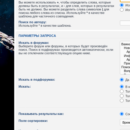
Вы можете использовать
+
, чтобы определить слова, которые
Иск
должны быть в результатах, и
-
для слов, которых в результатах
быть не должно. Вы можете разделить слова символом
|
для
Иск
поиска любого слова из списка. Используйте
*
в качестве
шаблона для частичного совпадения.
Поиск по автору:
Используйте * в качестве шаблона.
ПАРАМЕТРЫ ЗАПРОСА
Искать в форумах:
Выберите форум или форумы, в которых будет произведён
поиск. Поиск в подфорумах производится автоматически, если
вы не отключили соответствующую опцию ниже.
Искать в подфорумах:
Да
Искать:
В н
Тол
Тол
Тол
Показывать результаты как:
Со
Поле сортировки: